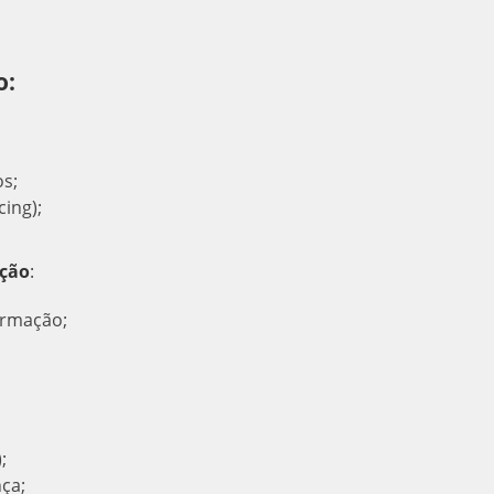
o:
os;
ing);
ação
:
ormação;
;
ça;